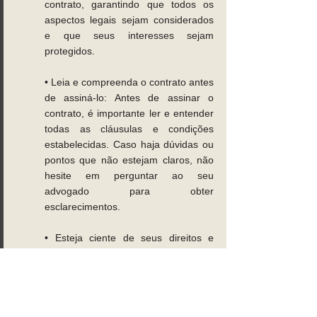
contrato, garantindo que todos os 
aspectos legais sejam considerados 
e que seus interesses sejam 
protegidos. 
• Leia e compreenda o contrato antes 
de assiná-lo: Antes de assinar o 
contrato, é importante ler e entender 
todas as cláusulas e condições 
estabelecidas. Caso haja dúvidas ou 
pontos que não estejam claros, não 
hesite em perguntar ao seu 
advogado para obter 
esclarecimentos. 
• Esteja ciente de seus direitos e 
obrigações: Conheça seus direitos e 
obrigações no contrato, para evitar 
surpresas desagradáveis ou 
situações indesejadas no futuro. Se 
necessário, consulte seu advogado 