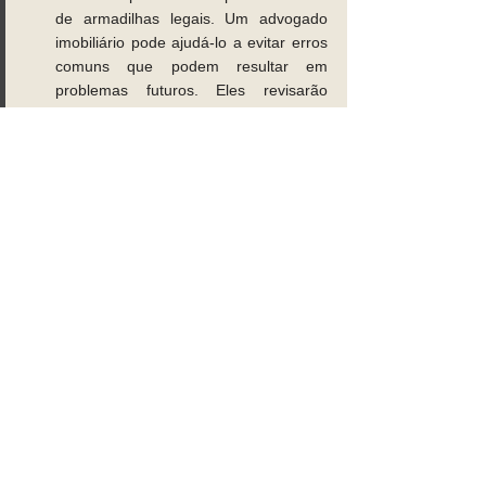
de armadilhas legais. Um advogado 
imobiliário pode ajudá-lo a evitar erros 
comuns que podem resultar em 
problemas futuros. Eles revisarão 
contratos, realizarão pesquisas legais e 
garantirão que todas as transações 
sejam realizadas de forma adequada. 
Negociações eficazes : Se houver 
necessidade de negociação em uma 
transação imobiliária, um advogado 
imobiliário habilidoso pode representar 
seus interesses e ajudá-lo a obter o 
melhor resultado possível. 
Eles têm experiência em negociar termos 
contratuais e resolver disputas de forma 
amigável. Esses benefícios destacam a 
importância de contratar um advogado 
imobiliário para resolver seus problemas 