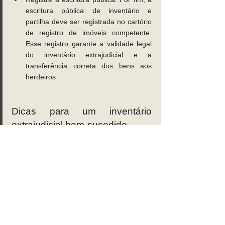
escritura pública de inventário e 
partilha deve ser registrada no cartório 
de registro de imóveis competente. 
Esse registro garante a validade legal 
do inventário extrajudicial e a 
transferência correta dos bens aos 
herdeiros. 
Dicas para um inventário 
extrajudicial bem-sucedido
• Contrate um advogado especializado em 
inventários extrajudiciais para garantir que 
todas as etapas sejam realizadas 
corretamente e de acordo com a lei. A 
legislação requer a presença de um 
advogado como assistente jurídico das 
partes durante as escrituras de inventário. 