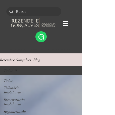
Bem-vindo ao nosso blog de Direito Imobiliário, onde você encontrará informações valiosas sobre o mercado imobiliário e as questões legais que o cercam. Nosso objetivo é fornecer insights claros e úteis, ajudando você a entender melhor seus direitos e deveres como comprador, vendedor ou inino. Junte-se a nós nesta jornada para desmistificar o universo do direito imobiliário e tomar decisões informadas. Aqui você encontrará textos sobre direito imobiliário. Incorporação imobiliária. contratos de compra e venda de imóveis. contrato de locação de imóvel. apartamentos, terrenos e casa.
Rezende e Gonçalves | Blog
Todos
Todos
Tributário
Imobiliário
Incorporação
Imobiliária
Regularização