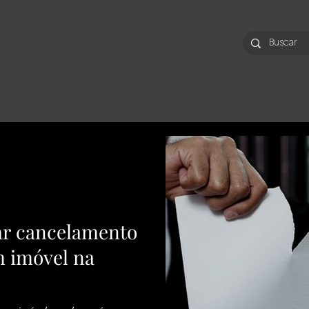
ará informações valiosas sobre o mercado imobiliário e as questões legais que o cercam. Nosso objetivo é fornecer insights claros e úteis, ajudando você a ente
o direito imobiliário e tomar decisões informadas. Aqui você encontrará textos sobre direito imobiliário. Incorporação imobiliária. contratos de compra e venda de im
zar cancelamento
 imóvel na