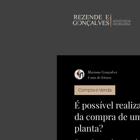
Bem-vindo ao nosso blog de Direito Imobiliário, onde você encontr
inino. Junte-se a nós nesta jornada para desmistificar o universo d
casa.
Mariana Gonçalves
4 min de leitura
Compra e Venda
É possível reali
da compra de um
planta?