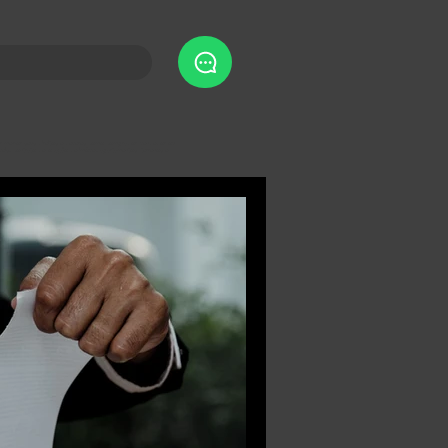
nder melhor seus direitos e deveres como comprador, vendedor ou
óveis. contrato de locação de imóvel. apartamentos, terrenos e