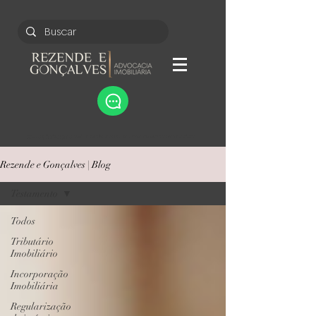
Bem-vindo ao nosso blog de Direito Imobiliário, onde você encontrará informações valiosas sobre o mercado imobiliário e as questões legais que o cercam. Nosso objetivo é fornecer insights claros e úteis, ajudando você a entender melhor seus direitos e deveres como comprador, vendedor ou inino. Junte-se a nós nesta jornada para desmistificar o universo do direito imobiliário e tomar decisões informadas. Aqui você encontrará textos sobre direito imobiliário. Incorporação imobiliária. contratos de compra e venda de imóveis. contrato de locação de imóvel. apartamentos, terrenos e casa.
Rezende e Gonçalves | Blog
Testamento
Todos
Tributário
Imobiliário
Incorporação
Imobiliária
Regularização